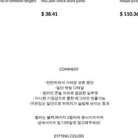
ts of different lengths
Mui jean check short pants
heejae pic
$
38.41
$
110.3
COMMENT
- 탄탄하면서 가벼운 코튼 원단
- 밑단 컷팅 디테일
- 옆라인 콘솔 지퍼로 깔끔한 실루엣
- 미니한 기장감으로 롱한 레그라인 연출가능
- 여유있는 밑단으로 허벅지가 슬림해 보이는 효과
컬러는 블랙,베이지 2컬러와 원사이즈이며
상세사이즈 및 디테일컷 참고해주세요!
[FITTING COLOR]