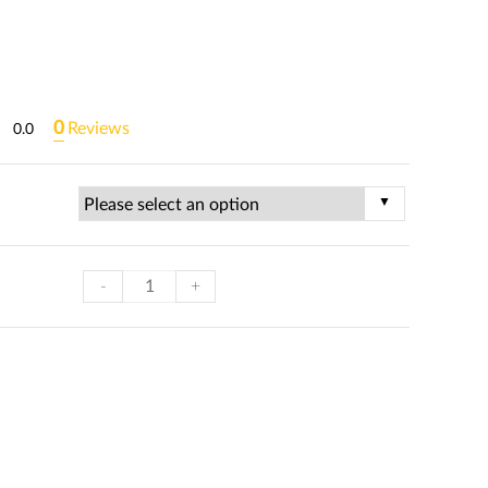
0
Reviews
0.0
-
+