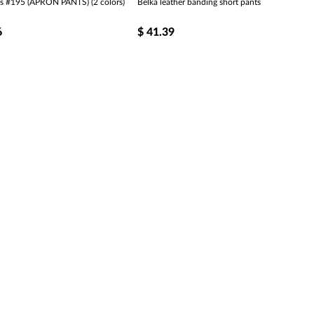
ks #195 (APRON PANTS) (2 colors)
Belka leather banding short pants
6
$
41.39