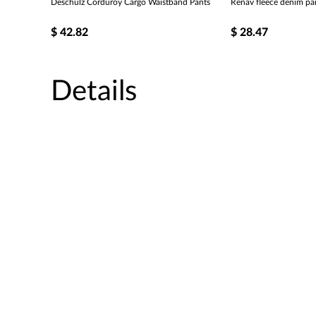
Deschulz Corduroy Cargo Waistband Pants
Renav fleece denim pan
$
42.82
$
28.47
Details